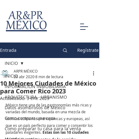
AR&PR
MÉXICO
Entrada
Regístrate
INICIO
ARPR MÉXICO
INICIO
20 abr 2020
8 min de lectura
10 Mejores Ciudades de México
INFORMACIÓN INMOBILIARIA
para Comer Rico 2023
ARQUITECTURA - URBANISMO
Actualizado:
3 ene 2023
México tiene una de las gastronomías más ricas y 
Datos asombrosos de México
variadas del mundo, basada en una mezcla de 
Como comprar una casa
técnicas culinarias prehispánicas y europeas, así 
que es un país perfecto para comer y consentir los 
Como preparar tu casa para la venta
paladares exigentes. 
Estas son las 10 ciudades 