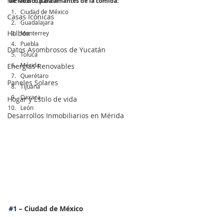
Mérida Yucatán
de México para amantes de la comida:
Ciudad de México 
Casas Icónicas
Guadalajara 
Holbox
Monterrey
Puebla 
Datos Asombrosos de Yucatán
Toluca 
Mérida 
Energias Renovables
Querétaro
Paneles Solares
Tijuana 
Oaxaca 
Hogar y Estilo de vida
León 
Desarrollos Inmobiliarios en Mérida
#1
 – Ciudad de México